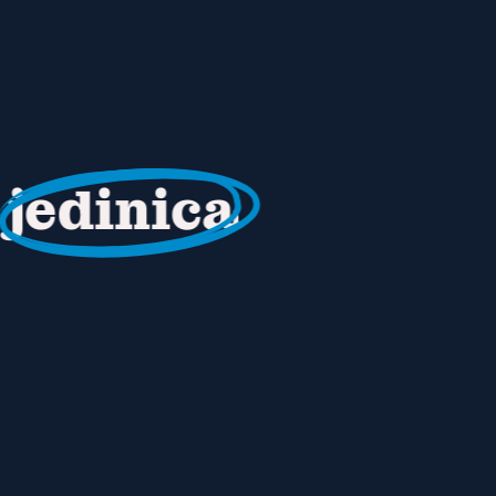
h
jedinica