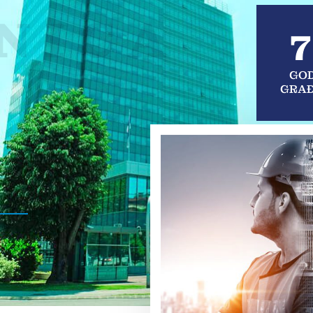
NICA
7
GOD
GRAĐ