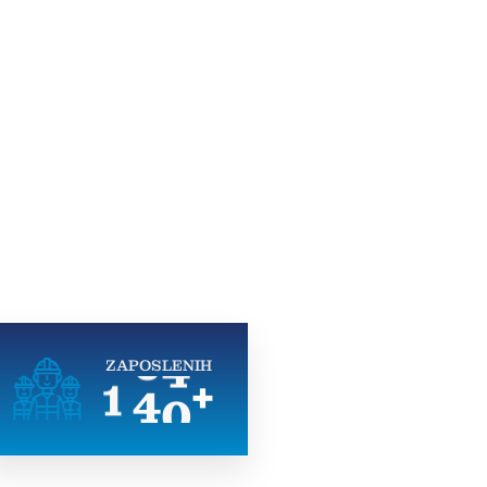
ZAPOSLENIH
1
5
0
+