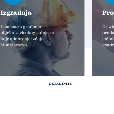
Izgradnja
Pro
Licenca za građenje
Uz wi
objekata visokogradnje za
prod
koje odobrenje izdaje
jedini
Ministarstvo.
kvadr
DETALJNIJE