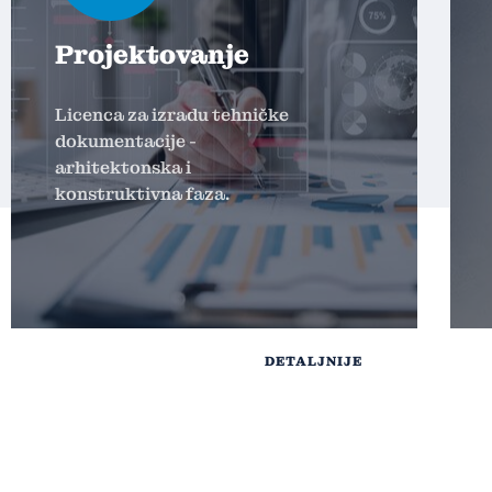
Projektovanje
Licenca za izradu tehničke
dokumentacije -
arhitektonska i
konstruktivna faza.
DETALJNIJE