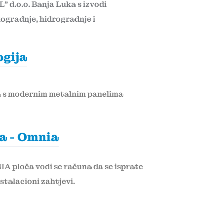
 d.o.o. Banja Luka s izvodi
kogradnje, hidrogradnje i
ogija
a s modernim metalnim panelima
a - Omnia
A ploča vodi se računa da se isprate
nstalacioni zahtjevi.