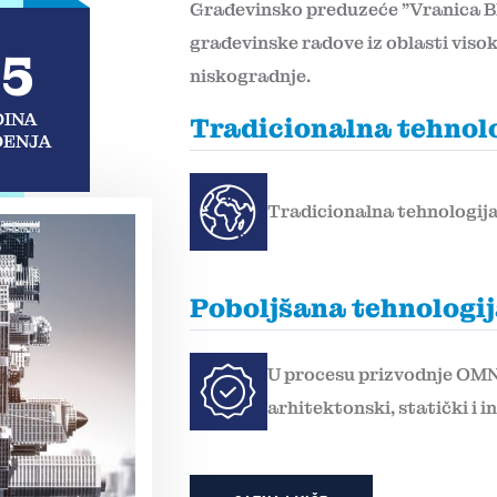
Građevinsko preduzeće "Vranica BL"
građevinske radove iz oblasti viso
5
niskogradnje.
INA
Tradicionalna tehnol
ENJA
Tradicionalna tehnologij
Poboljšana tehnologij
U procesu prizvodnje OMNI
arhitektonski, statički i i