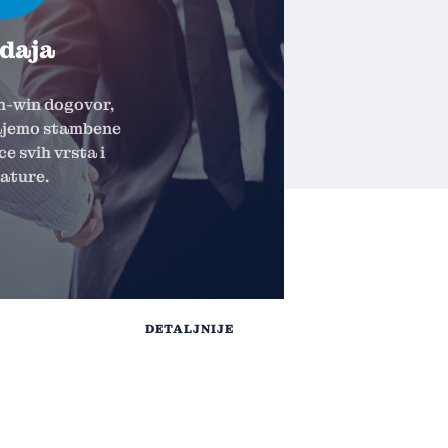
daja
n-win dogovor,
ajemo stambene
ce svih vrsta i
ature.
DETALJNIJE