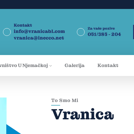
Kontakt
Za vaše pozive
info@vranicabl.com
051/385 - 204
vranica@inecco.net
vništvo U Njemačkoj
Galerija
Kontakt
To Smo Mi
Vranica