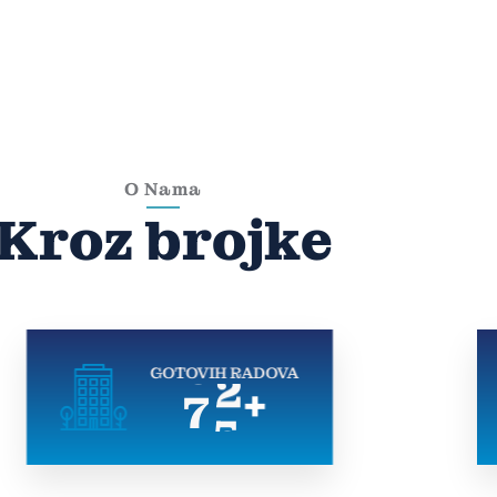
O Nama
Kroz brojke
GOTOVIH RADOVA
7
5
+