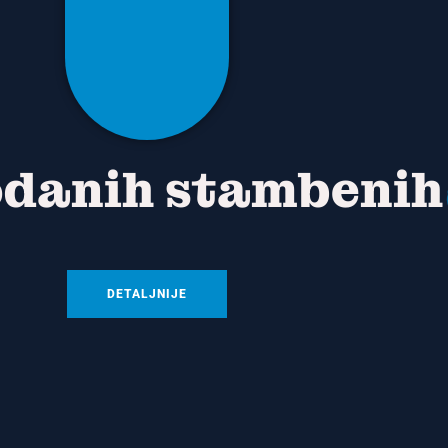
odanih stambeni
DETALJNIJE