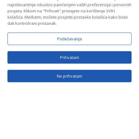
najrelevantnije iskustvo pamćenjem vaših preferencija i ponovnih
posjeta. Klikom na "Prihvati" pristajete na korištenje SVIH
kolačića. Međutim, možete posjetiti postavke kolačića kako biste
dali kontrolirani pristanak.
Podešavanja
Brzi linkovi
Prihvatam
O nama
Ne prihvatam
SRB
Kontakt
Kontakt
Jovana Bijelića 5b, Banja Luka
info@vranicabl.com
vranica@inecco.net