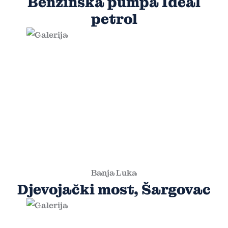
Benzinska pumpa Ideal
petrol
Banja Luka
Djevojački most, Šargovac