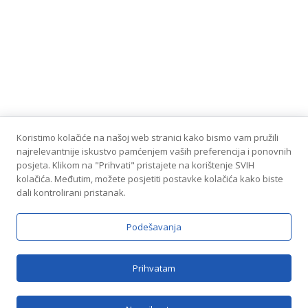
Koristimo kolačiće na našoj web stranici kako bismo vam pružili
najrelevantnije iskustvo pamćenjem vaših preferencija i ponovnih
posjeta. Klikom na "Prihvati" pristajete na korištenje SVIH
kolačića. Međutim, možete posjetiti postavke kolačića kako biste
dali kontrolirani pristanak.
Podešavanja
Brzi linkovi
Prihvatam
O nama