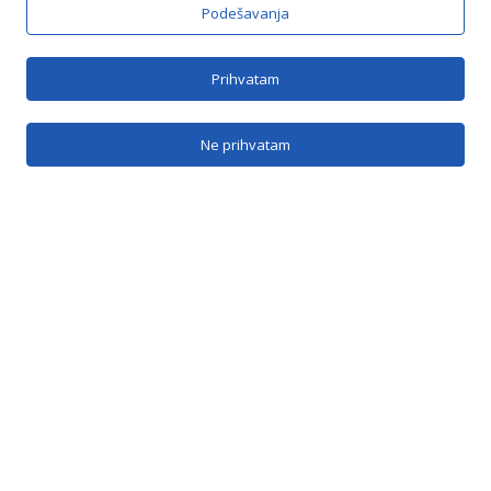
Podešavanja
Brzi linkovi
Prihvatam
O nama
Ne prihvatam
SRB
Kontakt
Kontakt
Jovana Bijelića 5b, Banja Luka
info@vranicabl.com
vranica@inecco.net
051 / 385 - 204
Vranica na mrežama