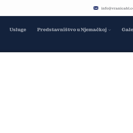
info@vranicabl.
Usluge
Predstavništvo u Njemačkoj
Gale
ect:
Poslovni Obje