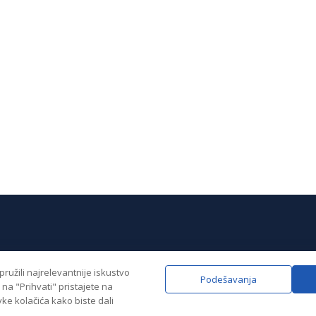
ružili najrelevantnije iskustvo
Podešavanja
akt
na "Prihvati" pristajete na
ke kolačića kako biste dali