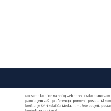
Koristimo kolačiće na našoj web stranici kako bismo vam p
Brzi linkovi
Kont
pamćenjem vaših preferencija i ponovnih posjeta. Klikom 
korištenje SVIH kolačića. Međutim, možete posjetiti postav
kontrolirani pristanak.