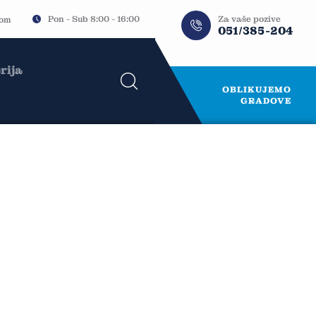
Za vaše pozive
Pon - Sub 8:00 - 16:00
com
051/385-204
rija
OBLIKUJEMO
GRADOVE
kti